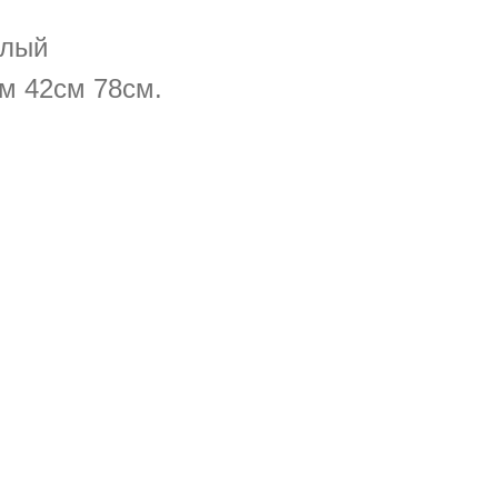
елый
см 42см 78см.