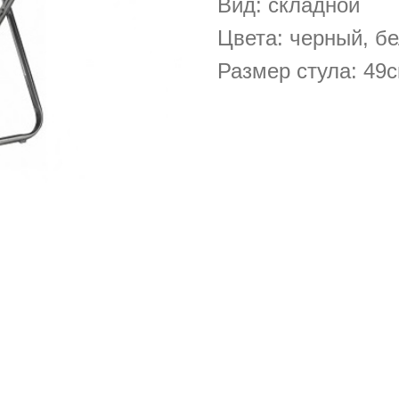
Вид: складной
Цвета: черный, б
Размер стула: 49