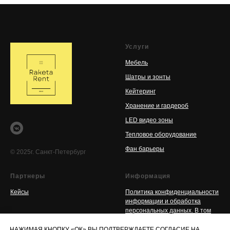
Услуги
Мебель
Шатры и зонты
Кейтеринг
Хранение и гардероб
LED видео зоны
Тепловое оборудование
Фан барьеры
© 2025г. Санкт-Петербург
Партнеры
Информация
Кейсы
Политика конфиденциальн
ости
информации и обработка
персональных данны
х. В том
числе публичная оферта и
данные фалов cookies
НАЖИМАЯ КНОПКУ «ОК» ВЫ ПОДТВЕРЖДАЕТЕ СОГЛАСИЕ НА